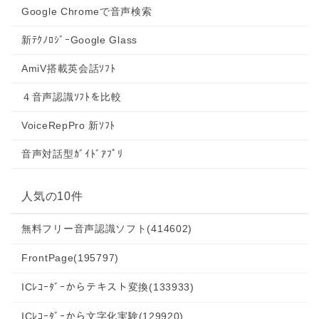
Google Chromeで音声検索
新ﾃｸﾉﾛｼﾞｰGoogle Glass
AmiV搭載英会話ｿﾌﾄ
４音声認識ｿﾌﾄを比較
VoiceRepPro 新ｿﾌﾄ
音声対話型ｶﾞｲﾄﾞｱﾌﾟﾘ
人気の10件
無料フリー音声認識ソフト
(414602)
FrontPage
(195797)
ICﾚｺｰﾀﾞｰからテキスト変換
(133933)
ICﾚｺｰﾀﾞｰから文字化実験
(129920)