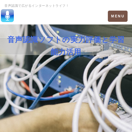
音声認識で広がるインターネットライフ！
Toggle
MENU
navigation
音声認識ソフトの実力評価と学習
能力活用