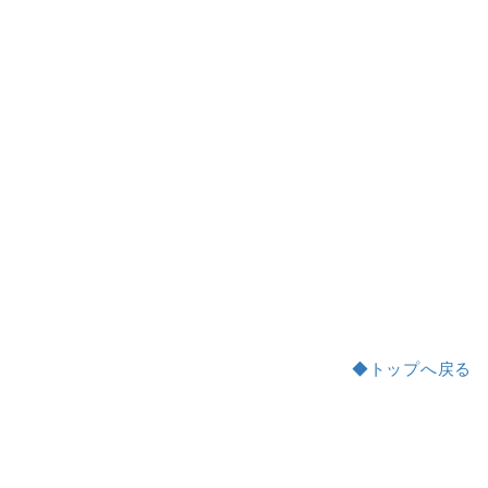
◆トップへ戻る
a:1713 t:1 y:0