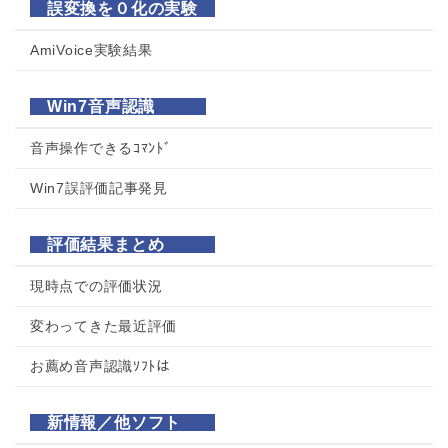
誤変換を０化の実験
AmiVoice実験結果
Win7音声認識
音声操作できるｺﾏﾝﾄﾞ
Win7誤評価記事発見
評価結果まとめ
現時点での評価状況
変わってきた最近評価
お薦め音声認識ｿﾌﾄは
新情報／他ソフト