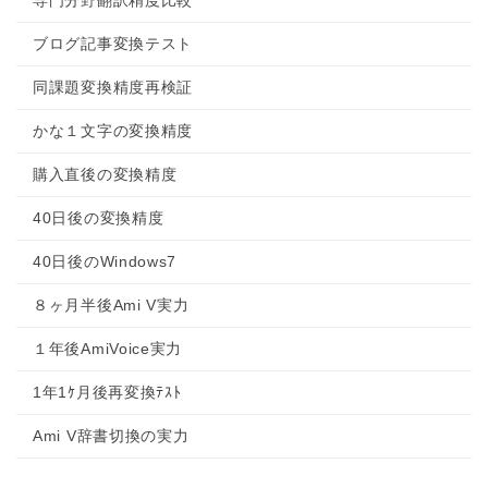
専門分野翻訳精度比較
ブログ記事変換テスト
同課題変換精度再検証
かな１文字の変換精度
購入直後の変換精度
40日後の変換精度
40日後のWindows7
８ヶ月半後Ami V実力
１年後AmiVoice実力
1年1ｹ月後再変換ﾃｽﾄ
Ami V辞書切換の実力