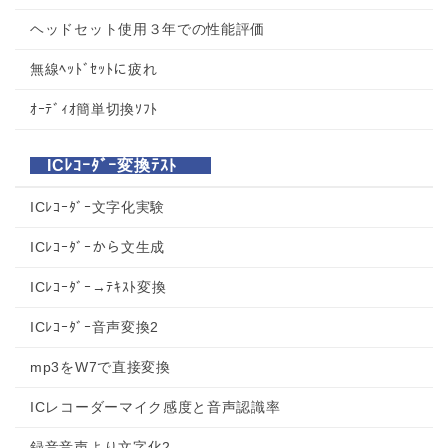
ヘッドセット使用３年での性能評価
無線ﾍｯﾄﾞｾｯﾄに疲れ
ｵｰﾃﾞｨｵ簡単切換ｿﾌﾄ
ICﾚｺｰﾀﾞｰ変換ﾃｽﾄ
ICﾚｺｰﾀﾞｰ文字化実験
ICﾚｺｰﾀﾞｰから文生成
ICﾚｺｰﾀﾞｰ→ﾃｷｽﾄ変換
ICﾚｺｰﾀﾞｰ音声変換2
mp3をW7で直接変換
ICレコーダーマイク感度と音声認識率
録音音声より文字化2