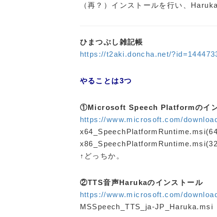
（再？）インストールを行い、Haru
ひまつぶし雑記帳
https://t2aki.doncha.net/?id=14447
やることは3つ
①Microsoft Speech Platform
https://www.microsoft.com/downloa
x64_SpeechPlatformRuntime.msi(64
x86_SpeechPlatformRuntime.msi(32
↑どっちか。
②TTS音声Harukaのインストール
https://www.microsoft.com/downloa
MSSpeech_TTS_ja-JP_Haruka.msi