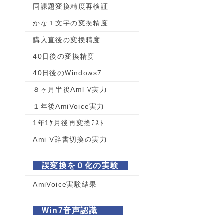
同課題変換精度再検証
かな１文字の変換精度
購入直後の変換精度
40日後の変換精度
40日後のWindows7
８ヶ月半後Ami V実力
１年後AmiVoice実力
1年1ｹ月後再変換ﾃｽﾄ
Ami V辞書切換の実力
誤変換を０化の実験
AmiVoice実験結果
Win7音声認識