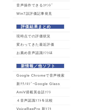
音声操作できるｺﾏﾝﾄﾞ
Win7誤評価記事発見
評価結果まとめ
現時点での評価状況
変わってきた最近評価
お薦め音声認識ｿﾌﾄは
新情報／他ソフト
Google Chromeで音声検索
新ﾃｸﾉﾛｼﾞｰGoogle Glass
AmiV搭載英会話ｿﾌﾄ
４音声認識ｿﾌﾄを比較
VoiceRepPro 新ｿﾌﾄ