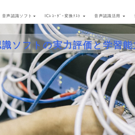
音声認識ソフト
ICﾚｺｰﾀﾞｰ変換ﾃｽﾄ
音声認識活用
認識ソフトの実力評価と学習能