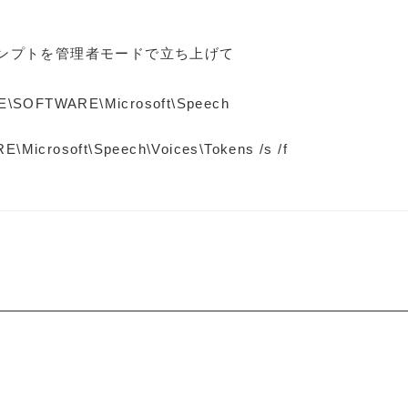
ンプトを管理者モードで立ち上げて
\SOFTWARE\Microsoft\Speech
crosoft\Speech\Voices\Tokens /s /f