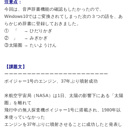
注意点：
今回は、音声辞書機能の確認もしたかったので、
Windows10ではご変換されてしまった次の３つの語を、あ
らかじめ辞書に登録しておきました。
① 「 → ひだりかぎ
② 」 → みぎかぎ
③太陽圏 → たいようけん
【課題文】
ーーーーーーーーーーーーーーーーーーーーーーー
ボイジャー1号のエンジン、37年ぶり噴射成功
米航空宇宙局（NASA）は1日、太陽の影響下にある「太陽
圏」を離れて
飛行中の無人探査機ボイジャー1号に搭載され、1980年以
来使っていなかった
エンジンを37年ぶりに噴射させることに成功したと発表し