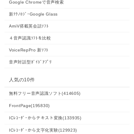
Google Chromeで音声検索
新ﾃｸﾉﾛｼﾞｰGoogle Glass
AmiV搭載英会話ｿﾌﾄ
４音声認識ｿﾌﾄを比較
VoiceRepPro 新ｿﾌﾄ
音声対話型ｶﾞｲﾄﾞｱﾌﾟﾘ
人気の10件
無料フリー音声認識ソフト
(414605)
FrontPage
(195830)
ICﾚｺｰﾀﾞｰからテキスト変換
(133935)
ICﾚｺｰﾀﾞｰから文字化実験
(129923)