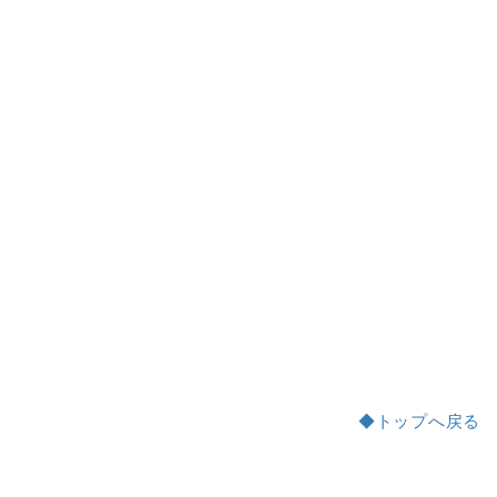
◆トップへ戻る
a:2296 t:1 y:0