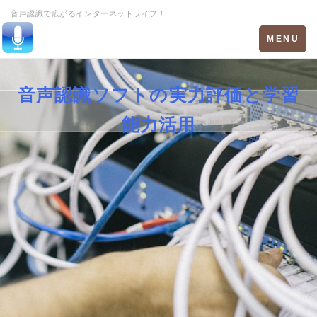
音声認識で広がるインターネットライフ！
Toggle
MENU
navigation
音声認識ソフトの実力評価と学習
能力活用