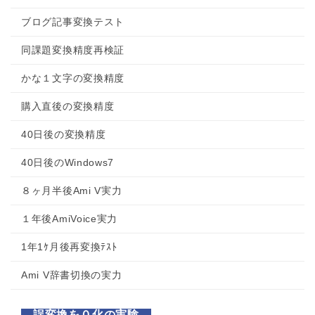
ブログ記事変換テスト
同課題変換精度再検証
かな１文字の変換精度
購入直後の変換精度
40日後の変換精度
40日後のWindows7
８ヶ月半後Ami V実力
１年後AmiVoice実力
1年1ｹ月後再変換ﾃｽﾄ
Ami V辞書切換の実力
誤変換を０化の実験