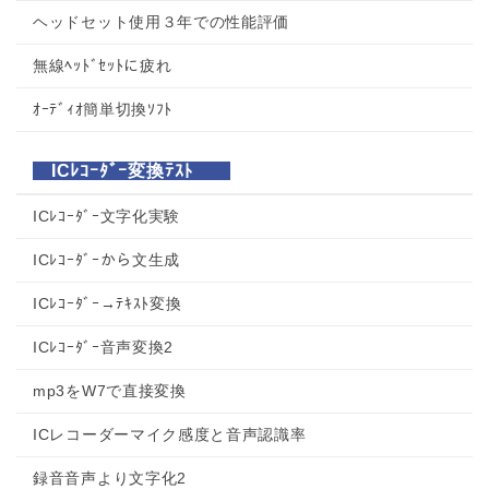
ヘッドセット使用３年での性能評価
無線ﾍｯﾄﾞｾｯﾄに疲れ
ｵｰﾃﾞｨｵ簡単切換ｿﾌﾄ
ICﾚｺｰﾀﾞｰ変換ﾃｽﾄ
ICﾚｺｰﾀﾞｰ文字化実験
ICﾚｺｰﾀﾞｰから文生成
ICﾚｺｰﾀﾞｰ→ﾃｷｽﾄ変換
ICﾚｺｰﾀﾞｰ音声変換2
mp3をW7で直接変換
ICレコーダーマイク感度と音声認識率
録音音声より文字化2