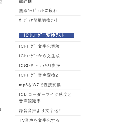
能評価
２
無線ﾍｯﾄﾞｾｯﾄに疲れ
ｵｰﾃﾞｨｵ簡単切換ｿﾌﾄ
ICﾚｺｰﾀﾞｰ変換ﾃｽﾄ
ICﾚｺｰﾀﾞｰ文字化実験
ICﾚｺｰﾀﾞｰから文生成
ICﾚｺｰﾀﾞｰ→ﾃｷｽﾄ変換
ICﾚｺｰﾀﾞｰ音声変換2
mp3をW7で直接変換
ICレコーダーマイク感度と
音声認識率
力
録音音声より文字化2
TV音声を文字化する