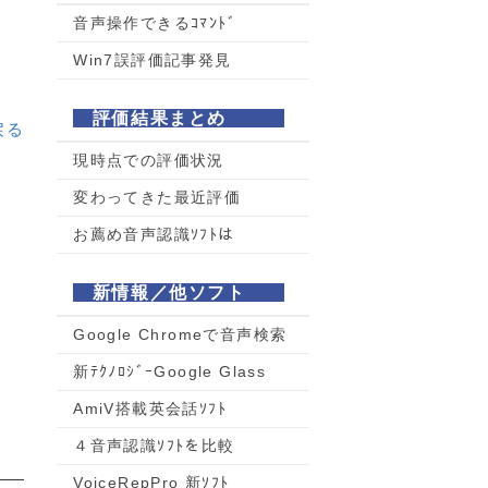
音声操作できるｺﾏﾝﾄﾞ
Win7誤評価記事発見
評価結果まとめ
戻る
現時点での評価状況
変わってきた最近評価
お薦め音声認識ｿﾌﾄは
新情報／他ソフト
Google Chromeで音声検索
新ﾃｸﾉﾛｼﾞｰGoogle Glass
AmiV搭載英会話ｿﾌﾄ
４音声認識ｿﾌﾄを比較
VoiceRepPro 新ｿﾌﾄ