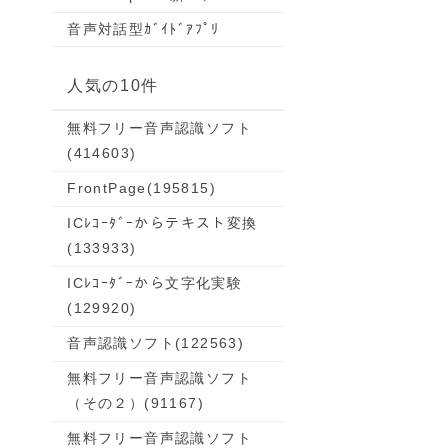
音声対話型ｶﾞｲﾄﾞｱﾌﾟﾘ
 y:0
人気の10件
無料フリー音声認識ソフト
(414603)
FrontPage
(195815)
ICﾚｺｰﾀﾞｰからテキスト変換
(133933)
ICﾚｺｰﾀﾞｰから文字化実験
(129920)
音声認識ソフト
(122563)
無料フリー音声認識ソフト
（その２）
(91167)
無料フリー音声認識ソフト