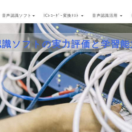
音声認識ソフト
ICﾚｺｰﾀﾞｰ変換ﾃｽﾄ
音声認識活用
認識ソフトの実力評価と学習能