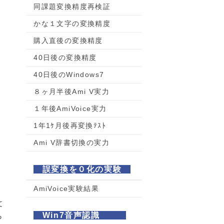
同課題変換精度再検証
かな１文字の変換精度
購入直後の変換精度
40日後の変換精度
40日後のWindows7
８ヶ月半後Ami V実力
１年後AmiVoice実力
1年1ｹ月後再変換ﾃｽﾄ
Ami V辞書切換の実力
誤変換を０化の実験
AmiVoice実験結果
文
Win7音声認識
ら