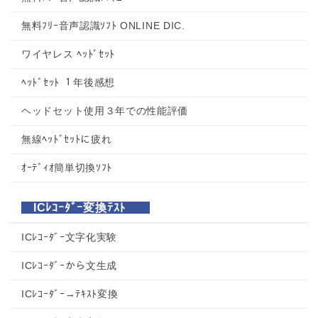
無料ﾌﾘｰ音声認識ｿﾌﾄ ONLINE DIC.
ワイヤレス ﾍｯﾄﾞｾｯﾄ
ﾍｯﾄﾞｾｯﾄ １年後感想
ヘッドセット使用３年での性能評価
無線ﾍｯﾄﾞｾｯﾄに疲れ
ｵｰﾃﾞｨｵ簡単切換ｿﾌﾄ
ICﾚｺｰﾀﾞｰ変換ﾃｽﾄ
ICﾚｺｰﾀﾞｰ文字化実験
ICﾚｺｰﾀﾞｰから文生成
ICﾚｺｰﾀﾞｰ→ﾃｷｽﾄ変換