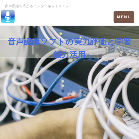
音声認識で広がるインターネットライフ！
Toggle
MENU
navigation
音声認識ソフトの実力評価と学習
能力活用