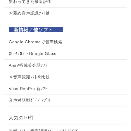
変わってきた最近評価
お薦め音声認識ｿﾌﾄは
新情報／他ソフト
Google Chromeで音声検索
新ﾃｸﾉﾛｼﾞｰGoogle Glass
AmiV搭載英会話ｿﾌﾄ
４音声認識ｿﾌﾄを比較
VoiceRepPro 新ｿﾌﾄ
音声対話型ｶﾞｲﾄﾞｱﾌﾟﾘ
人気の10件