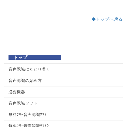
◆トップへ戻る
a:6016 t:1 y:0
トップ
音声認識にたどり着く
音声認識の始め方
必要機器
音声認識ソフト
無料ﾌﾘｰ音声認識ｿﾌﾄ
無料ﾌﾘｰ音声認識ｿﾌﾄ2