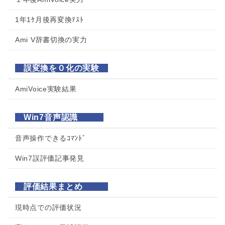
1年1ｹ月後再変換ﾃｽﾄ
Ami V辞書切換の実力
誤変換を０化の実験
AmiVoice実験結果
Win7音声認識
音声操作できるｺﾏﾝﾄﾞ
Win7誤評価記事発見
評価結果まとめ
現時点での評価状況