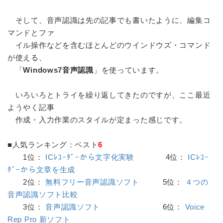
そして、音声認識は先の記事でも書いたように、編集コ
マンドとファ
イル操作などを含むほとんどのウインドウズ・コマンド
が使える、
「
Windows7音声認識
」を使っています。
いろいろとトライを繰り返してきたのですが、ここ最近
ようやく記事
作成・入力作業のスタイルが定まった感じです。
■人気ランキング：ベスト
6
1位：
ICﾚｺｰﾀﾞｰから文字化実験
4位：
ICﾚｺｰ
ﾀﾞｰから文章を生成
2位：
無料フリー音声認識ソフト
5位：
４つの
音声認識ソフト比較
3位：
音声認識ソフト
6位：
Voice
Rep Pro 新ソフト