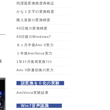
同課題変換精度再検証
かな１文字の変換精度
購入直後の変換精度
40日後の変換精度
40日後のWindows7
８ヶ月半後Ami V実力
１年後AmiVoice実力
識
1年1ｹ月後再変換ﾃｽﾄ
Ami V辞書切換の実力
誤変換を０化の実験
AmiVoice実験結果
Win7音声認識