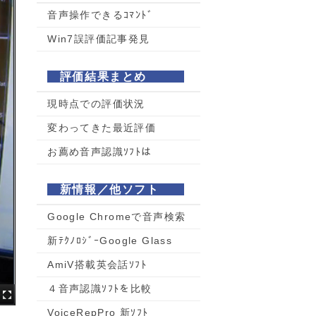
音声操作できるｺﾏﾝﾄﾞ
Win7誤評価記事発見
評価結果まとめ
現時点での評価状況
変わってきた最近評価
お薦め音声認識ｿﾌﾄは
新情報／他ソフト
Google Chromeで音声検索
新ﾃｸﾉﾛｼﾞｰGoogle Glass
AmiV搭載英会話ｿﾌﾄ
４音声認識ｿﾌﾄを比較
VoiceRepPro 新ｿﾌﾄ