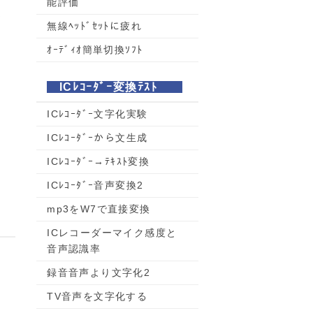
能評価
く
無線ﾍｯﾄﾞｾｯﾄに疲れ
ｵｰﾃﾞｨｵ簡単切換ｿﾌﾄ
ICﾚｺｰﾀﾞｰ変換ﾃｽﾄ
ICﾚｺｰﾀﾞｰ文字化実験
ICﾚｺｰﾀﾞｰから文生成
ICﾚｺｰﾀﾞｰ→ﾃｷｽﾄ変換
ICﾚｺｰﾀﾞｰ音声変換2
mp3をW7で直接変換
ICレコーダーマイク感度と
音声認識率
録音音声より文字化2
TV音声を文字化する