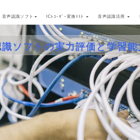
音声認識ソフト
ICﾚｺｰﾀﾞｰ変換ﾃｽﾄ
音声認識活用
認識ソフトの実力評価と学習能