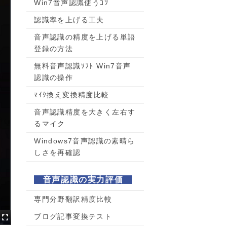
Win7音声認識使うｺﾂ
認識率を上げる工夫
音声認識の精度を上げる単語
登録の方法
無料音声認識ｿﾌﾄ Win7音声
認識の操作
ﾏｲｸ換え変換精度比較
音声認識精度を大きく左右す
るマイク
Windows7音声認識の素晴ら
しさを再確認
音声認識の実力評価
専門分野翻訳精度比較
ブログ記事変換テスト